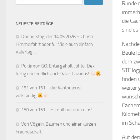
Runde m
nach:
immerhi
die Cac
NEUESTE BEITRÄGE
sind es
Donnerstag, der 14.05.2026 – Christi
Nachdem
Himmelfahrt oder für Viele auch einfach
Vatertag…
Beule l
dem zwe
Pokémon GO: Entei geholt, Johto-Dex
STF log
fertig und endlich auch Galar-Lavados!
finden 
weiter 
151 von 151 – der Kantodex ist
vollständig
wünsche
Cachemo
150 von 151… es fehlt nur noch eins!
Kilomet
im Scha
Von Vögeln, Bäumen und einer kurzen
Freundschaft
Auf de