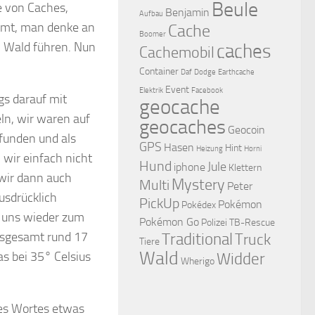
Beule
e von Caches,
Benjamin
Aufbau
ommt, man denke an
Cache
Boomer
n Wald führen. Nun
caches
Cachemobil
Container
Daf
Dodge
Earthcache
Event
Elektrik
Facebook
gs darauf mit
geocache
ln, wir waren auf
geocaches
Geocoin
funden und als
GPS
Hasen
Hint
Heizung
Horni
 wir einfach nicht
Hund
Jule
iphone
Klettern
 wir dann auch
Mystery
Multi
Peter
usdrücklich
PickUp
Pokémon
Pokédex
 uns wieder zum
Pokémon Go
Polizei
TB-Rescue
insgesamt rund 17
Traditional
Truck
Tiere
Wald
s bei 35° Celsius
Widder
Wherigo
es Wortes etwas