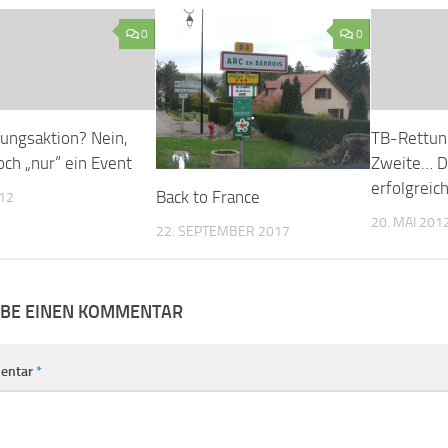
0
0
ungsaktion? Nein,
TB-Rettung
och „nur“ ein Event
Zweite… D
erfolgreich
Back to France
012
20. MAI 201
22. SEPTEMBER 2017
IBE EINEN KOMMENTAR
entar
*