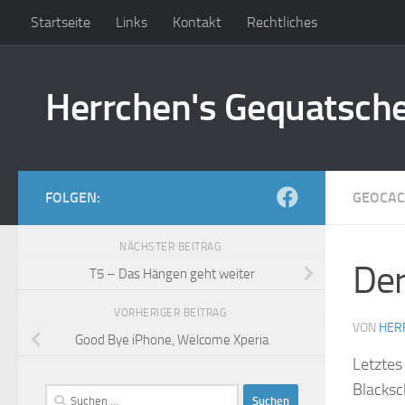
Startseite
Links
Kontakt
Rechtliches
Zum Inhalt springen
Herrchen's Gequatsch
FOLGEN:
GEOCAC
NÄCHSTER BEITRAG
Der
T5 – Das Hängen geht weiter
VORHERIGER BEITRAG
VON
HER
Good Bye iPhone, Welcome Xperia
Letztes
Blacksc
Suchen