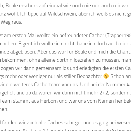
h, Beule erschrak auf einmal wie noch nie und auch mir w
anz wohl. Ich tippe auf Wildschwein, aber ich weiß es nicht 
 Weg raus.
zt am ersten Mai wollte ein befreundeter Cacher (Trapper1985
achen. Eigentlich wollte ich nicht, habe ich doch auch eine
nde abgeblasen. Aber das war für Beule und mich die Chanc
zu bekommen, ohne alleine dorthin losziehen zu müssen, man
 zogen wir dann gemeinsam los und erledigten die ersten Cac
ngs mehr oder weniger nur als stiller Beobachter
Schon am
ir ein weiteres Cacherteam vor uns. Und bei der Nummer 4 
ngeholt und ab da waren wir dann nicht mehr 2+2, sondern
Team stammt aus Herborn und war uns vom Namen her beka
hen.
 fanden wir auch alle Caches sehr gut und es ging bei wesen
gut voran. Auch die 17 bereitete nur ganz minimale Schwier