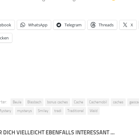
ebook
WhatsApp
Telegram
Threads
X
cken
ter:
Beule
Blasbach
bonus caches
Cache
Cachemobil
caches
geoca
ystery
mysterys
Smiley
tradi
Traditional
Wald
R DICH VIELLEICHT EBENFALLS INTERESSANT …