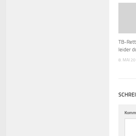
TB-Rett
leider d
8. MAI 2
SCHRE
Komm