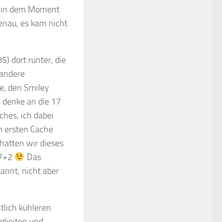
ar in dem Moment
genau, es kam nicht
) dort runter, die
 andere
e, den Smiley
 denke an die 17
hes, ich dabei
 ersten Cache
hatten wir dieses
 7+2
Das
nnt, nicht aber
tlich kühleren
igkeiten und