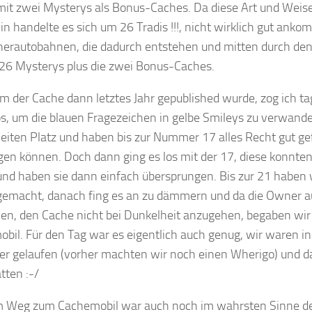
it zwei Mysterys als Bonus-Caches. Da diese Art und Weis
n handelte es sich um 26 Tradis !!!, nicht wirklich gut ank
herautobahnen, die dadurch entstehen und mitten durch de
 26 Mysterys plus die zwei Bonus-Caches.
 der Cache dann letztes Jahr gepublished wurde, zog ich ta
os, um die blauen Fragezeichen in gelbe Smileys zu verwande
iten Platz und haben bis zur Nummer 17 alles Recht gut ge
gen können. Doch dann ging es los mit der 17, diese konnten
und haben sie dann einfach übersprungen. Bis zur 21 haben
gemacht, danach fing es an zu dämmern und da die Owner a
n, den Cache nicht bei Dunkelheit anzugehen, begaben wir
bil. Für den Tag war es eigentlich auch genug, wir waren 
er gelaufen (vorher machten wir noch einen Wherigo) und da
tten :-/
m Weg zum Cachemobil war auch noch im wahrsten Sinne d