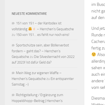
im Busc
nicht g
NEUESTE KOMMENTARE
auf den
151 von 151 – der Kantodex ist
Und jet
vollständig
– Herrchen's Gequatsche
Runde m
zu
150 von 151… es fehlt nur noch eins!
Cacheru
Sportschütze sein, aber Böllerverbot
fertig 
fordern – geht das? – Herrchen's
Also
Gequatsche
zu
Die Silvesternacht von 2022
allerdi
auf 2023! Ist dafür Geld da?
sahen w
Mein Weg zur eigenen Waffe –
auch ei
Herrchen's Gequatsche
zu
Ein entspannter
andere 
Samstag :-)
vom se
Richtigstellung / Ergänzung zum
Diesmal
Hoppeldihopp-Beitrag | Herrchen's
Wetter 