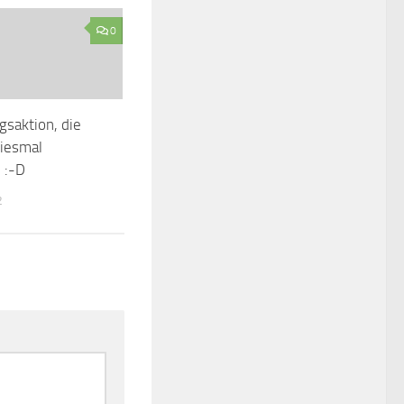
0
saktion, die
iesmal
 :-D
2