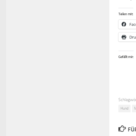
Teilen mit:
Fac
Dru
Gefällt mir:
Schlagwör
Hund
M
FÜ