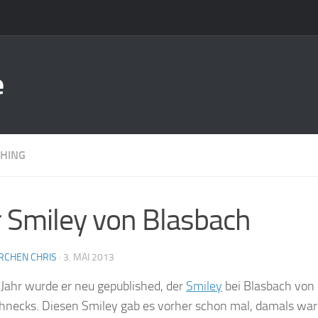
e
HING
 Smiley von Blasbach
RCHEN CHRIS
·
3. MAI 2013
 Jahr wurde er neu gepublished, der
Smiley
bei Blasbach von
hnecks. Diesen Smiley gab es vorher schon mal, damals war 