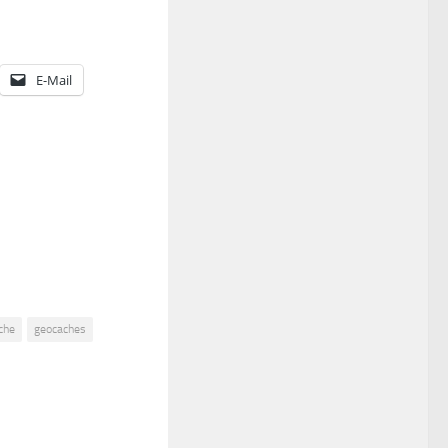
E-Mail
che
geocaches