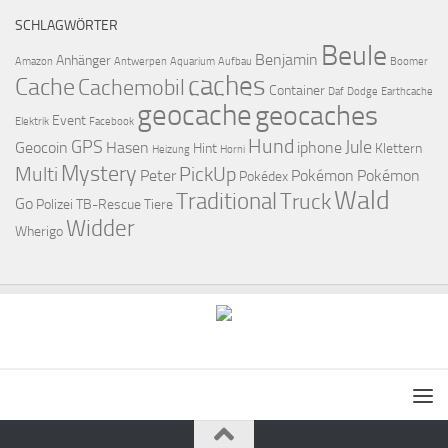
SCHLAGWÖRTER
Beule
Benjamin
Anhänger
Amazon
Antwerpen
Aquarium
Aufbau
Boomer
caches
Cache
Cachemobil
Container
Daf
Dodge
Earthcache
geocache
geocaches
Event
Elektrik
Facebook
Hund
GPS
Jule
Geocoin
Hasen
iphone
Hint
Klettern
Heizung
Horni
Mystery
Multi
PickUp
Peter
Pokémon
Pokémon
Pokédex
Wald
Traditional
Truck
Go
Polizei
TB-Rescue
Tiere
Widder
Wherigo