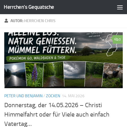
Herrchen's Gequatsche
Zum Inhalt springen
AUTOR:
HERRCHEN CHRIS
0
PETER UND BENJAMIN
/
ZOCKEN
14. MAI 2026
Donnerstag, der 14.05.2026 – Christi
Himmelfahrt oder für Viele auch einfach
Vatertag…