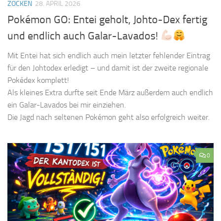
ZOCKEN
28. APRIL 2026
Pokémon GO: Entei geholt, Johto-Dex fertig
und endlich auch Galar-Lavados!
Mit Entei hat sich endlich auch mein letzter fehlender Eintrag
für den Johtodex erledigt – und damit ist der zweite regionale
Pokédex komplett!
Als kleines Extra durfte seit Ende März außerdem auch endlich
ein Galar-Lavados bei mir einziehen.
Die Jagd nach seltenen Pokémon geht also erfolgreich weiter.
0