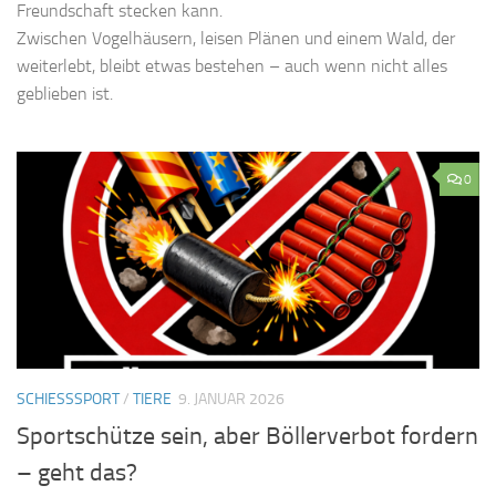
Freundschaft stecken kann.
Zwischen Vogelhäusern, leisen Plänen und einem Wald, der
weiterlebt, bleibt etwas bestehen – auch wenn nicht alles
geblieben ist.
0
SCHIESSSPORT
/
TIERE
9. JANUAR 2026
Sportschütze sein, aber Böllerverbot fordern
– geht das?