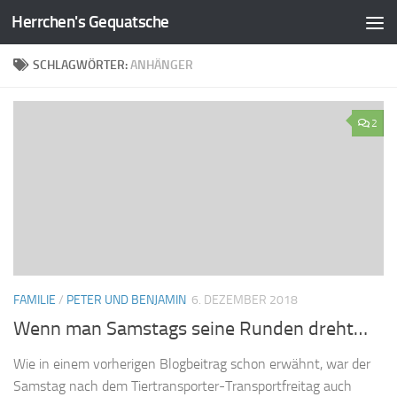
Herrchen's Gequatsche
Zum Inhalt springen
SCHLAGWÖRTER:
ANHÄNGER
2
FAMILIE
/
PETER UND BENJAMIN
6. DEZEMBER 2018
Wenn man Samstags seine Runden dreht…
Wie in einem vorherigen Blogbeitrag schon erwähnt, war der
Samstag nach dem Tiertransporter-Transportfreitag auch