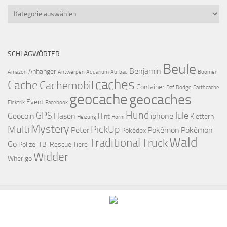
Kategorien
SCHLAGWÖRTER
Beule
Benjamin
Anhänger
Amazon
Antwerpen
Aquarium
Aufbau
Boomer
caches
Cache
Cachemobil
Container
Daf
Dodge
Earthcache
geocache
geocaches
Event
Elektrik
Facebook
Hund
GPS
Jule
Geocoin
Hasen
iphone
Hint
Klettern
Heizung
Horni
Mystery
Multi
PickUp
Peter
Pokémon
Pokémon
Pokédex
Wald
Traditional
Truck
Go
Polizei
TB-Rescue
Tiere
Widder
Wherigo