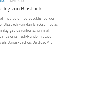
ING
3. MAI 2013
miley von Blasbach
Jahr wurde er neu gepublished, der
ei Blasbach von den Blackschnecks.
miley gab es vorher schon mal,
ar es eine Tradi-Runde mit zwei
 als Bonus-Caches. Da diese Art