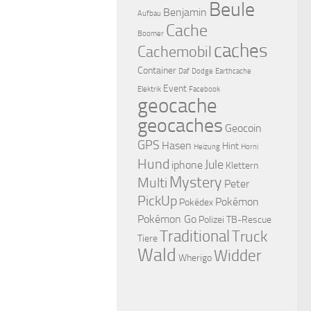
Beule
Benjamin
Aufbau
Cache
Boomer
caches
Cachemobil
Container
Daf
Dodge
Earthcache
Event
Elektrik
Facebook
geocache
geocaches
Geocoin
GPS
Hasen
Hint
Heizung
Horni
Hund
Jule
iphone
Klettern
Mystery
Multi
Peter
PickUp
Pokémon
Pokédex
Pokémon Go
Polizei
TB-Rescue
Traditional
Truck
Tiere
Wald
Widder
Wherigo