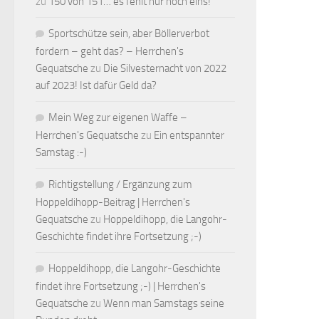
zu
150 von 151… es fehlt nur noch eins!
Sportschütze sein, aber Böllerverbot
fordern – geht das? – Herrchen's
Gequatsche
zu
Die Silvesternacht von 2022
auf 2023! Ist dafür Geld da?
Mein Weg zur eigenen Waffe –
Herrchen's Gequatsche
zu
Ein entspannter
Samstag :-)
Richtigstellung / Ergänzung zum
Hoppeldihopp-Beitrag | Herrchen's
Gequatsche
zu
Hoppeldihopp, die Langohr-
Geschichte findet ihre Fortsetzung ;-)
Hoppeldihopp, die Langohr-Geschichte
findet ihre Fortsetzung ;-) | Herrchen's
Gequatsche
zu
Wenn man Samstags seine