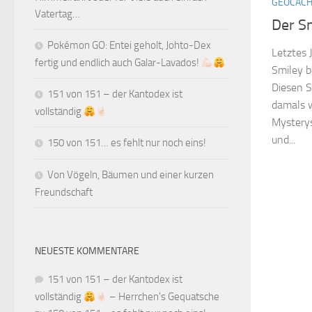
GEOCACH
Vatertag…
Der S
Pokémon GO: Entei geholt, Johto-Dex
Letztes 
fertig und endlich auch Galar-Lavados!
Smiley b
Diesen S
151 von 151 – der Kantodex ist
damals w
vollständig
Mysterys
und...
150 von 151… es fehlt nur noch eins!
Von Vögeln, Bäumen und einer kurzen
Freundschaft
NEUESTE KOMMENTARE
151 von 151 – der Kantodex ist
vollständig
– Herrchen's Gequatsche