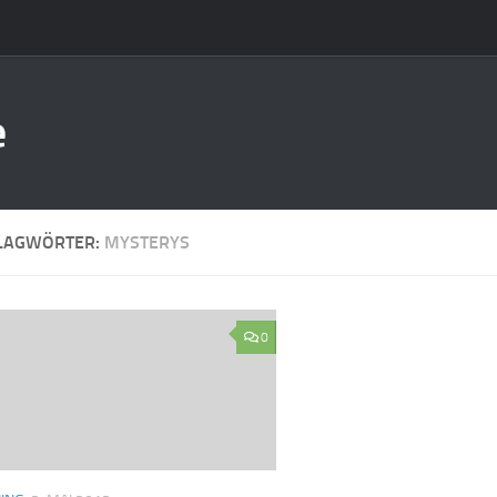
e
LAGWÖRTER:
MYSTERYS
0