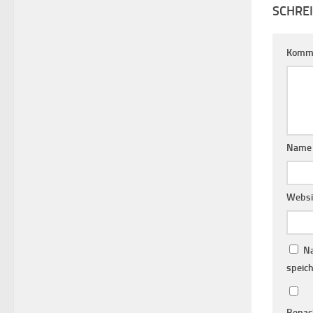
SCHRE
Komm
Nam
Websi
Na
speich
Benac