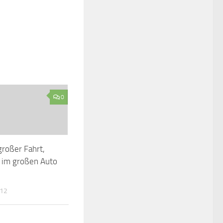
0
großer Fahrt,
 im großen Auto
012