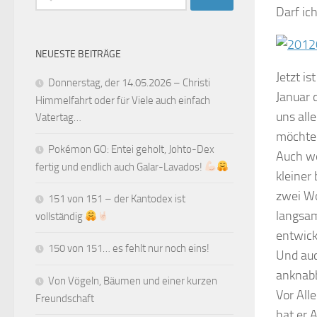
nach:
Darf ich
NEUESTE BEITRÄGE
Jetzt i
Donnerstag, der 14.05.2026 – Christi
Januar d
Himmelfahrt oder für Viele auch einfach
uns all
Vatertag…
möchte
Pokémon GO: Entei geholt, Johto-Dex
Auch we
fertig und endlich auch Galar-Lavados!
kleiner
zwei Wo
151 von 151 – der Kantodex ist
langsam
vollständig
entwick
150 von 151… es fehlt nur noch eins!
Und auc
anknabb
Von Vögeln, Bäumen und einer kurzen
Vor All
Freundschaft
hat er 