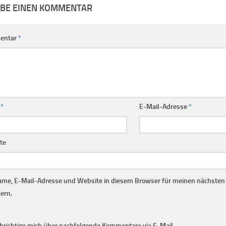
IBE EINEN KOMMENTAR
entar
*
e
*
E-Mail-Adresse
*
te
me, E-Mail-Adresse und Website in diesem Browser für meinen nächste
ern.
hrichtige mich über nachfolgende Kommentare via E-Mail.