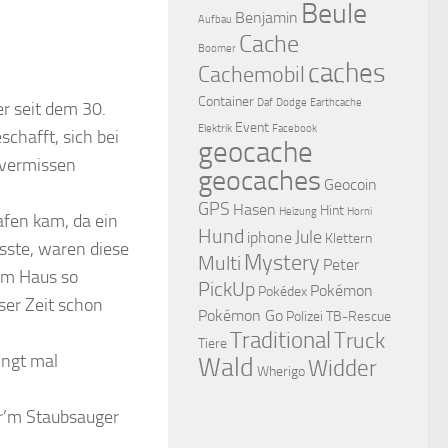
Beule
Benjamin
Aufbau
Cache
Boomer
caches
Cachemobil
Container
Daf
Dodge
Earthcache
er seit dem 30.
Event
Elektrik
Facebook
schafft, sich bei
geocache
 vermissen
geocaches
Geocoin
GPS
Hasen
Hint
Heizung
Horni
afen kam, da ein
Hund
Jule
iphone
Klettern
sste, waren diese
Mystery
Multi
Peter
 im Haus so
PickUp
Pokémon
Pokédex
ser Zeit schon
Pokémon Go
Polizei
TB-Rescue
Traditional
Truck
Tiere
ingt mal
Wald
Widder
Wherigo
vor’m Staubsauger