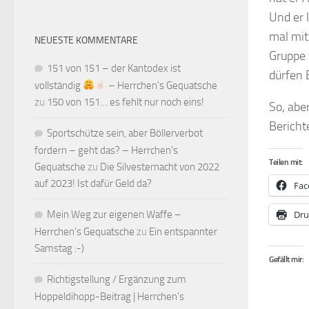
Und er 
mal mit
NEUESTE KOMMENTARE
Gruppe 
151 von 151 – der Kantodex ist
dürfen 
vollständig
– Herrchen's Gequatsche
zu
150 von 151… es fehlt nur noch eins!
So, abe
Bericht
Sportschütze sein, aber Böllerverbot
fordern – geht das? – Herrchen's
Teilen mit:
Gequatsche
zu
Die Silvesternacht von 2022
auf 2023! Ist dafür Geld da?
Fac
Mein Weg zur eigenen Waffe –
Dru
Herrchen's Gequatsche
zu
Ein entspannter
Samstag :-)
Gefällt mir:
Richtigstellung / Ergänzung zum
Hoppeldihopp-Beitrag | Herrchen's