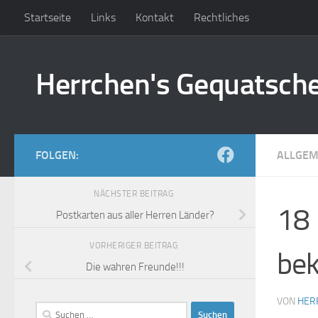
Startseite
Links
Kontakt
Rechtliches
Zum Inhalt springen
Herrchen's Gequatsch
FOLGEN:
ALLGEM
NÄCHSTER BEITRAG
18 
Postkarten aus aller Herren Länder?
VORHERIGER BEITRAG
be
Die wahren Freunde!!!
VON
HER
Suchen