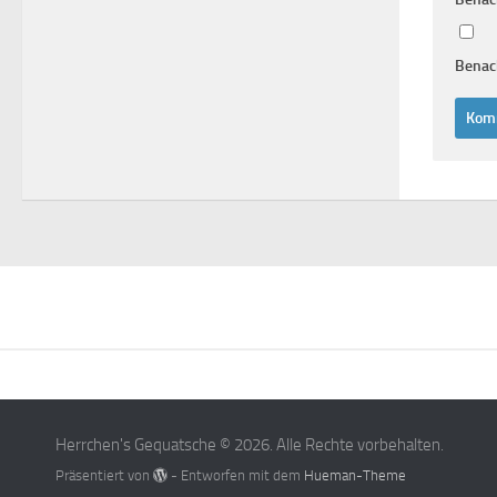
Benach
Herrchen's Gequatsche © 2026. Alle Rechte vorbehalten.
Präsentiert von
- Entworfen mit dem
Hueman-Theme