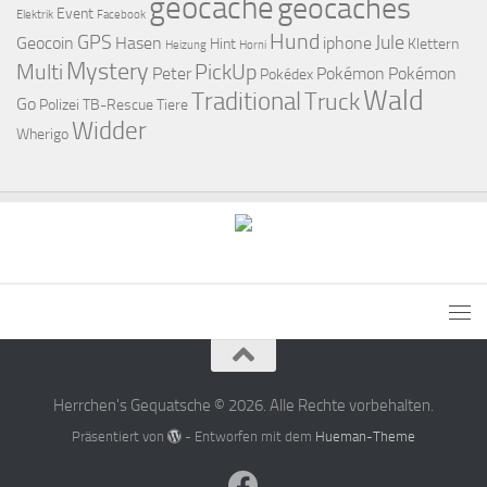
geocache
geocaches
Event
Elektrik
Facebook
Hund
GPS
Jule
Geocoin
Hasen
iphone
Hint
Klettern
Heizung
Horni
Mystery
Multi
PickUp
Peter
Pokémon
Pokémon
Pokédex
Wald
Traditional
Truck
Go
Polizei
TB-Rescue
Tiere
Widder
Wherigo
Herrchen's Gequatsche © 2026. Alle Rechte vorbehalten.
Präsentiert von
- Entworfen mit dem
Hueman-Theme