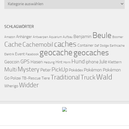
Kategorien
SCHLAGWÖRTER
Beule
Benjamin
Anhänger
Amazon
Antwerpen
Aquarium
Aufbau
Boomer
caches
Cache
Cachemobil
Container
Daf
Dodge
Earthcache
geocache
geocaches
Event
Elektrik
Facebook
Hund
GPS
Jule
Geocoin
Hasen
iphone
Hint
Klettern
Heizung
Horni
Mystery
Multi
PickUp
Peter
Pokémon
Pokémon
Pokédex
Wald
Traditional
Truck
Go
Polizei
TB-Rescue
Tiere
Widder
Wherigo