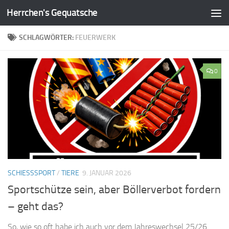
Herrchen's Gequatsche
Zum Inhalt springen
SCHLAGWÖRTER:
FEUERWERK
0
SCHIESSSPORT
/
TIERE
9. JANUAR 2026
Sportschütze sein, aber Böllerverbot fordern
– geht das?
So, wie so oft habe ich auch vor dem Jahreswechsel 25/26