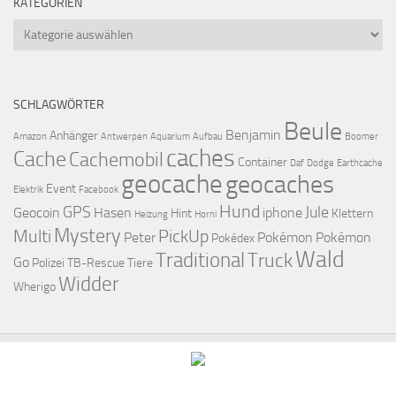
KATEGORIEN
Kategorien
SCHLAGWÖRTER
Beule
Benjamin
Anhänger
Amazon
Antwerpen
Aquarium
Aufbau
Boomer
caches
Cache
Cachemobil
Container
Daf
Dodge
Earthcache
geocache
geocaches
Event
Elektrik
Facebook
Hund
GPS
Jule
Geocoin
Hasen
iphone
Hint
Klettern
Heizung
Horni
Mystery
Multi
PickUp
Peter
Pokémon
Pokémon
Pokédex
Wald
Traditional
Truck
Go
Polizei
TB-Rescue
Tiere
Widder
Wherigo