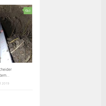
0
cheider
stem…
R 2019