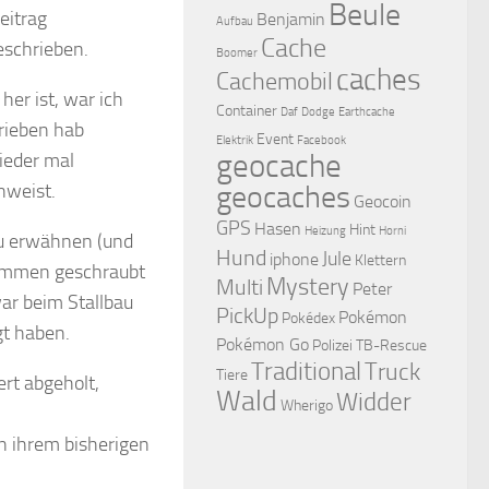
Beule
eitrag
Benjamin
Aufbau
Cache
schrieben.
Boomer
caches
Cachemobil
her ist, war ich
Container
Daf
Dodge
Earthcache
hrieben hab
Event
Elektrik
Facebook
geocache
ieder mal
nweist.
geocaches
Geocoin
GPS
Hasen
Hint
Heizung
Horni
zu erwähnen (und
Hund
Jule
iphone
Klettern
usammen geschraubt
Mystery
Multi
Peter
ar beim Stallbau
PickUp
Pokémon
Pokédex
gt haben.
Pokémon Go
Polizei
TB-Rescue
Traditional
Truck
Tiere
rt abgeholt,
Wald
Widder
Wherigo
n ihrem bisherigen