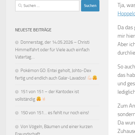
Suchen
Tja, wa
nach:
Hoppeld
Da das 
NEUESTE BEITRÄGE
mir hie
Donnerstag, der 14.05.2026 – Christi
Aber ic
Himmelfahrt oder für Viele auch einfach
durchli
Vatertag…
So auch
Pokémon GO: Entei geholt, Johto-Dex
das hab
fertig und endlich auch Galar-Lavados!
und ges
ledigli
151 von 151 – der Kantodex ist
vollständig
Zum And
150 von 151… es fehlt nur noch eins!
sondern
Da wurd
Von Vögeln, Bäumen und einer kurzen
Zuhaus
Freundschaft