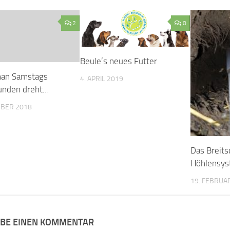
2
0
Beule’s neues Futter
an Samstags
4. APRIL 2019
unden dreht…
MBER 2018
Das Breits
Höhlensy
19. FEBRUA
IBE EINEN KOMMENTAR