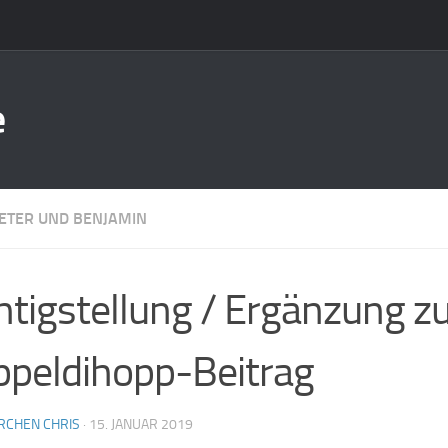
e
ETER UND BENJAMIN
htigstellung / Ergänzung 
peldihopp-Beitrag
RCHEN CHRIS
·
15. JANUAR 2019