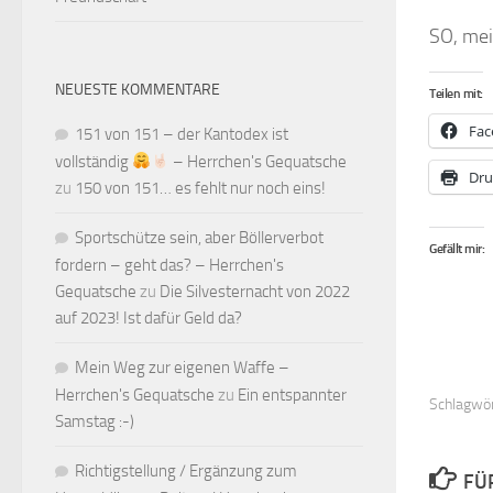
SO, mein
NEUESTE KOMMENTARE
Teilen mit:
Fac
151 von 151 – der Kantodex ist
vollständig
– Herrchen's Gequatsche
Dru
zu
150 von 151… es fehlt nur noch eins!
Sportschütze sein, aber Böllerverbot
Gefällt mir:
fordern – geht das? – Herrchen's
Gequatsche
zu
Die Silvesternacht von 2022
auf 2023! Ist dafür Geld da?
Mein Weg zur eigenen Waffe –
Herrchen's Gequatsche
zu
Ein entspannter
Schlagwör
Samstag :-)
Richtigstellung / Ergänzung zum
FÜ