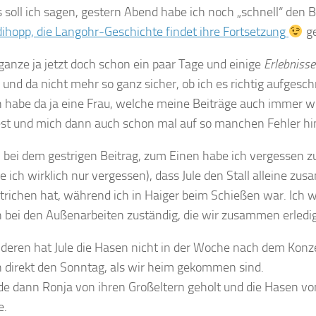
s soll ich sagen, gestern Abend habe ich noch „schnell“ den B
ihopp, die Langohr-Geschichte findet ihre Fortsetzung
ge
ganze ja jetzt doch schon ein paar Tage und einige
Erlebnisse
r und da nicht mehr so ganz sicher, ob ich es richtig aufgesc
h habe da ja eine Frau, welche meine Beiträge auch immer w
est und mich dann auch schon mal auf so manchen Fehler hi
 bei dem gestrigen Beitrag, zum Einen habe ich vergessen 
e ich wirklich nur vergessen), dass Jule den Stall alleine z
trichen hat, während ich in Haiger beim Schießen war. Ich w
ch bei den Außenarbeiten zuständig, die wir zusammen erledi
eren hat Jule die Hasen nicht in der Woche nach dem Konze
 direkt den Sonntag, als wir heim gekommen sind.
e dann Ronja von ihren Großeltern geholt und die Hasen vo
e.