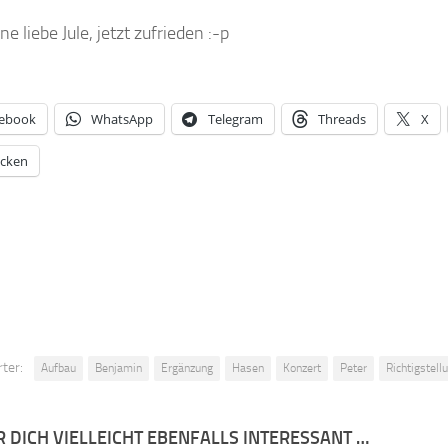
e liebe Jule, jetzt zufrieden :-p
ebook
WhatsApp
Telegram
Threads
X
cken
ter:
Aufbau
Benjamin
Ergänzung
Hasen
Konzert
Peter
Richtigstell
R DICH VIELLEICHT EBENFALLS INTERESSANT …