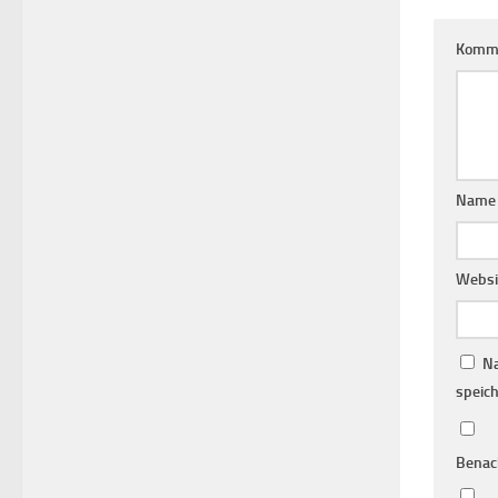
Komm
Nam
Websi
Na
speich
Benac