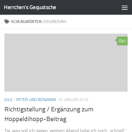
Herrchen's Gequatsche
Zum Inhalt springen
SCHLAGWÖRTER:
ERGÄNZUNG
0
JULE
/
PETER UND BENJAMIN
15. JANUAR 2019
Richtigstellung / Ergänzung zum
Hoppeldihopp-Beitrag
Tja, was soll ich sagen, gestern Abend habe ich noch „schnell“