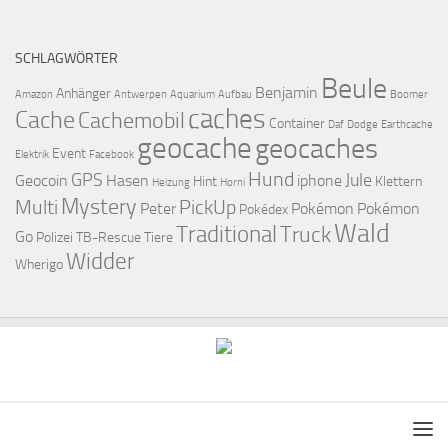
SCHLAGWÖRTER
Beule
Benjamin
Anhänger
Amazon
Antwerpen
Aquarium
Aufbau
Boomer
caches
Cache
Cachemobil
Container
Daf
Dodge
Earthcache
geocache
geocaches
Event
Elektrik
Facebook
Hund
GPS
Jule
Geocoin
Hasen
iphone
Hint
Klettern
Heizung
Horni
Mystery
Multi
PickUp
Peter
Pokémon
Pokémon
Pokédex
Wald
Traditional
Truck
Go
Polizei
TB-Rescue
Tiere
Widder
Wherigo