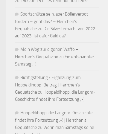
zu
150 von 151… es fehlt nur noch eins!
Sportschütze sein, aber Böllerverbot
fordern – geht das? – Herrchen's
Gequatsche
zu
Die Silvesternacht von 2022
auf 2023! Ist dafür Geld da?
Mein Weg zur eigenen Waffe –
Herrchen's Gequatsche
zu
Ein entspannter
Samstag :-)
Richtigstellung / Ergänzung zum
Hoppeldihopp-Beitrag | Herrchen's
Gequatsche
zu
Hoppeldihopp, die Langohr-
Geschichte findet ihre Fortsetzung ;-)
Hoppeldihopp, die Langohr-Geschichte
findet ihre Fortsetzung ;-) | Herrchen's
Gequatsche
zu
Wenn man Samstags seine