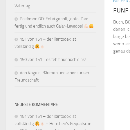
BÜCHER
Vatertag…
FÜNF 
Pokémon GO: Entei geholt, Johto-Dex
Buch, Bü
fertig und endlich auch Galar-Lavados!
denen ic
lange be
151 von 151 – der Kantodex ist
wenn ein
vollständig
genau da 
150 von 151… es fehlt nur noch eins!
Von Vögeln, Bäumen und einer kurzen
Freundschaft
NEUESTE KOMMENTARE
151 von 151 – der Kantodex ist
vollständig
– Herrchen's Gequatsche