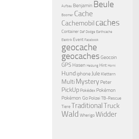
Beule
Benjamin
Aufbau
Cache
Boomer
caches
Cachemobil
Container
Daf
Dodge
Earthcache
Event
Elektrik
Facebook
geocache
geocaches
Geocoin
GPS
Hasen
Hint
Heizung
Horni
Hund
Jule
iphone
Klettern
Mystery
Multi
Peter
PickUp
Pokémon
Pokédex
Pokémon Go
Polizei
TB-Rescue
Traditional
Truck
Tiere
Wald
Widder
Wherigo