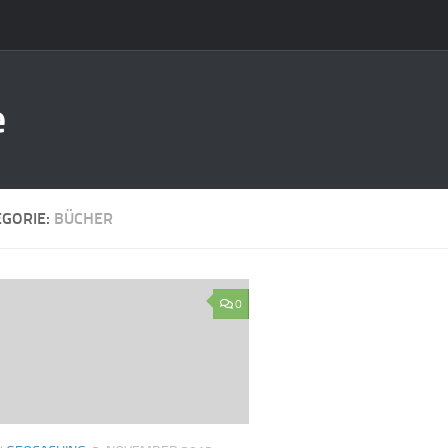
e
EGORIE:
BÜCHER
0