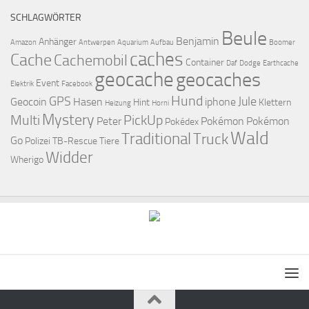
SCHLAGWÖRTER
Beule
Benjamin
Anhänger
Amazon
Antwerpen
Aquarium
Aufbau
Boomer
caches
Cache
Cachemobil
Container
Daf
Dodge
Earthcache
geocache
geocaches
Event
Elektrik
Facebook
Hund
GPS
Jule
Geocoin
Hasen
iphone
Hint
Klettern
Heizung
Horni
Mystery
Multi
PickUp
Peter
Pokémon
Pokémon
Pokédex
Wald
Traditional
Truck
Go
Polizei
TB-Rescue
Tiere
Widder
Wherigo