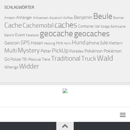
SCHLAGWÖRTER
Beule
Benjamin
Anhänger
Amazon
Antwerpen
Aquarium
Aufbau
Boomer
caches
Cache
Cachemobil
Container
Daf
Dodge
Earthcache
geocache
geocaches
Event
Elektrik
Facebook
Hund
GPS
Jule
Geocoin
Hasen
iphone
Hint
Klettern
Heizung
Horni
Mystery
Multi
PickUp
Peter
Pokémon
Pokémon
Pokédex
Wald
Traditional
Truck
Go
Polizei
TB-Rescue
Tiere
Widder
Wherigo