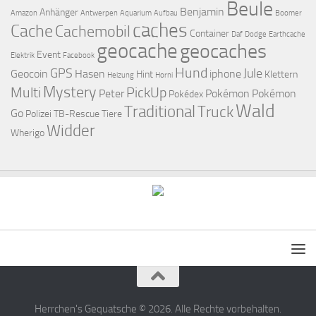
Beule
Benjamin
Anhänger
Amazon
Antwerpen
Aquarium
Aufbau
Boomer
caches
Cache
Cachemobil
Container
Daf
Dodge
Earthcache
geocache
geocaches
Event
Elektrik
Facebook
Hund
GPS
Jule
Geocoin
Hasen
iphone
Hint
Klettern
Heizung
Horni
Mystery
Multi
PickUp
Peter
Pokémon
Pokémon
Pokédex
Wald
Traditional
Truck
Go
Polizei
TB-Rescue
Tiere
Widder
Wherigo
Herrchen's Gequatsche © 2026. Alle Rechte vorbehalten.