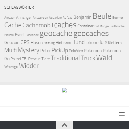
SCHLAGWÖRTER
Beule
Benjamin
Anhänger
Amazon
Antwerpen
Aquarium
Aufbau
Boomer
caches
Cache
Cachemobil
Container
Daf
Dodge
Earthcache
geocache
geocaches
Event
Elektrik
Facebook
Hund
GPS
Jule
Geocoin
Hasen
iphone
Hint
Klettern
Heizung
Horni
Mystery
Multi
PickUp
Peter
Pokémon
Pokémon
Pokédex
Wald
Traditional
Truck
Go
Polizei
TB-Rescue
Tiere
Widder
Wherigo