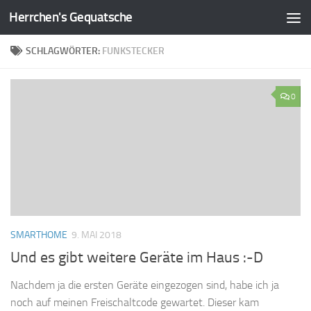
Herrchen's Gequatsche
Zum Inhalt springen
SCHLAGWÖRTER:
FUNKSTECKER
0
SMARTHOME
9. MAI 2018
Und es gibt weitere Geräte im Haus :-D
Nachdem ja die ersten Geräte eingezogen sind, habe ich ja
noch auf meinen Freischaltcode gewartet. Dieser kam