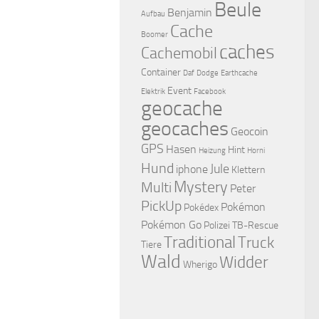
Beule
Benjamin
Aufbau
Cache
Boomer
caches
Cachemobil
Container
Daf
Dodge
Earthcache
Event
Elektrik
Facebook
geocache
geocaches
Geocoin
GPS
Hasen
Hint
Heizung
Horni
Hund
Jule
iphone
Klettern
Mystery
Multi
Peter
PickUp
Pokémon
Pokédex
Pokémon Go
Polizei
TB-Rescue
Traditional
Truck
Tiere
Wald
Widder
Wherigo