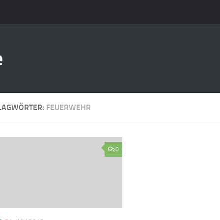
e
LAGWÖRTER:
FEUERWEHR
0