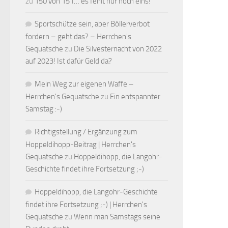
zu
150 von 151… es fehlt nur noch eins!
Sportschütze sein, aber Böllerverbot
fordern – geht das? – Herrchen's
Gequatsche
zu
Die Silvesternacht von 2022
auf 2023! Ist dafür Geld da?
Mein Weg zur eigenen Waffe –
Herrchen's Gequatsche
zu
Ein entspannter
Samstag :-)
Richtigstellung / Ergänzung zum
Hoppeldihopp-Beitrag | Herrchen's
Gequatsche
zu
Hoppeldihopp, die Langohr-
Geschichte findet ihre Fortsetzung ;-)
Hoppeldihopp, die Langohr-Geschichte
findet ihre Fortsetzung ;-) | Herrchen's
Gequatsche
zu
Wenn man Samstags seine