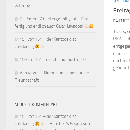
TRUCKIN
Vatertag…
Freit
rumm
Pokémon GO: Entei geholt, Johto-Dex
fertig und endlich auch Galar-Lavados!
Tststs,
PKW-Fahr
151 von 151 – der Kantodex ist
entgegen
vollständig
einer ric
150 von 151… es fehlt nur noch eins!
nachmitt
gekonnt 
Von Vögeln, Bäumen und einer kurzen
Freundschaft
NEUESTE KOMMENTARE
151 von 151 – der Kantodex ist
vollständig
– Herrchen's Gequatsche