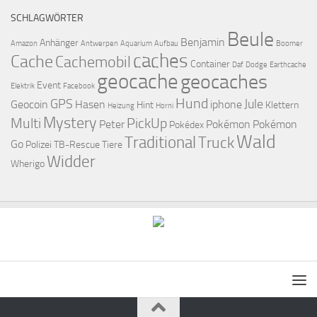
SCHLAGWÖRTER
Beule
Benjamin
Anhänger
Amazon
Antwerpen
Aquarium
Aufbau
Boomer
caches
Cache
Cachemobil
Container
Daf
Dodge
Earthcache
geocache
geocaches
Event
Elektrik
Facebook
Hund
GPS
Jule
Geocoin
Hasen
iphone
Hint
Klettern
Heizung
Horni
Mystery
Multi
PickUp
Peter
Pokémon
Pokémon
Pokédex
Wald
Traditional
Truck
Go
Polizei
TB-Rescue
Tiere
Widder
Wherigo