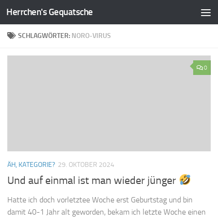
Herrchen's Gequatsche
Zum Inhalt springen
SCHLAGWÖRTER:
NORO-VIRUS
0
ÄH, KATEGORIE?
29. OKTOBER 2024
Und auf einmal ist man wieder jünger
Hatte ich doch vorletztee Woche erst Geburtstag und bin
damit 40-1 Jahr alt geworden, bekam ich letzte Woche einen