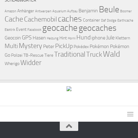
SCHLAGWÖRTER
Beule
Benjamin
Anhänger
Amazon
Antwerpen
Aquarium
Aufbau
Boomer
caches
Cache
Cachemobil
Container
Daf
Dodge
Earthcache
geocache
geocaches
Event
Elektrik
Facebook
Hund
GPS
Jule
Geocoin
Hasen
iphone
Hint
Klettern
Heizung
Horni
Mystery
Multi
PickUp
Peter
Pokémon
Pokémon
Pokédex
Wald
Traditional
Truck
Go
Polizei
TB-Rescue
Tiere
Widder
Wherigo