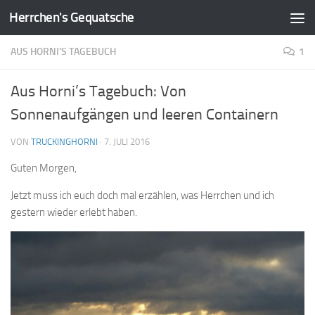
Herrchen's Gequatsche
Zum Inhalt springen
AUS HORNI'S TAGEBUCH
1
Aus Horni’s Tagebuch: Von
Sonnenaufgängen und leeren Containern
VON
TRUCKINGHORNI
·
7. JULI 2016
Guten Morgen,
Jetzt muss ich euch doch mal erzählen, was Herrchen und ich
gestern wieder erlebt haben.