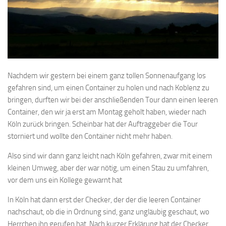
Nachdem wir gestern bei einem ganz tollen Sonnenaufgang los
gefahren sind, um einen Container zu holen und nach Koblenz zu
bringen, durften wir bei der anschließenden Tour dann einen leeren
Container, den wir ja erst am Montag geholt haben, wieder nach
Köln zurück bringen. Scheinbar hat der Auftraggeber die Tour
storniert und wollte den Container nicht mehr haben.
Also sind wir dann ganz leicht nach Köln gefahren, zwar mit einem
kleinen Umweg, aber der war nötig, um einen Stau zu umfahren,
vor dem uns ein Kollege gewarnt hat
In Köln hat dann erst der Checker, der der die leeren Container
nachschaut, ob die in Ordnung sind, ganz ungläubig geschaut, wo
Herrchen ihn gerufen hat. Nach kurzer Erklärung hat der Checker