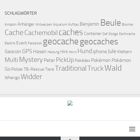
SCHLAGWÖRTER
Beule
Benjamin
Anhänger
Amazon
Antwerpen
Aquarium
Aufbau
Boomer
caches
Cache
Cachemobil
Container
Daf
Dodge
Earthcache
geocache
geocaches
Event
Elektrik
Facebook
Hund
GPS
Jule
Geocoin
Hasen
iphone
Hint
Klettern
Heizung
Horni
Mystery
Multi
PickUp
Peter
Pokémon
Pokémon
Pokédex
Wald
Traditional
Truck
Go
Polizei
TB-Rescue
Tiere
Widder
Wherigo