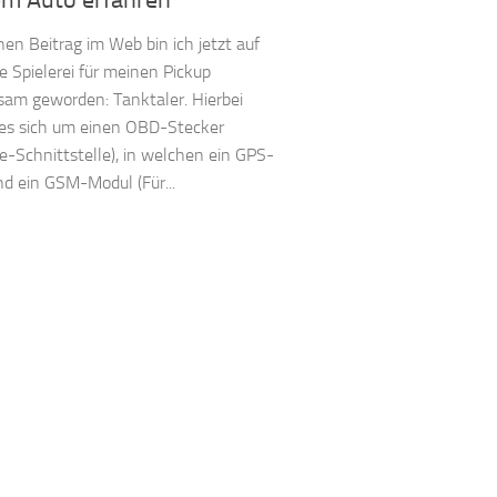
em Auto erfahren
nen Beitrag im Web bin ich jetzt auf
e Spielerei für meinen Pickup
am geworden: Tanktaler. Hierbei
es sich um einen OBD-Stecker
e-Schnittstelle), in welchen ein GPS-
d ein GSM-Modul (Für...