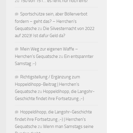
zu
150 von 151… es fehlt nur noch eins!
Sportschütze sein, aber Böllerverbot
fordern – geht das? – Herrchen's
Gequatsche
zu
Die Silvesternacht von 2022
auf 2023! Ist dafür Geld da?
Mein Weg zur eigenen Waffe –
Herrchen's Gequatsche
zu
Ein entspannter
Samstag :-)
Richtigstellung / Ergänzung zum
Hoppeldihopp-Beitrag | Herrchen's
Gequatsche
zu
Hoppeldihopp, die Langohr-
Geschichte findet ihre Fortsetzung ;-)
Hoppeldihopp, die Langohr-Geschichte
findet ihre Fortsetzung ;-) | Herrchen's
Gequatsche
zu
Wenn man Samstags seine