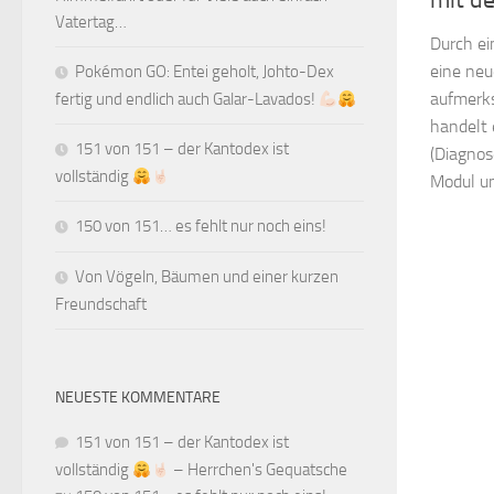
mit d
Vatertag…
Durch ei
eine neu
Pokémon GO: Entei geholt, Johto-Dex
aufmerks
fertig und endlich auch Galar-Lavados!
handelt 
151 von 151 – der Kantodex ist
(Diagnos
vollständig
Modul un
150 von 151… es fehlt nur noch eins!
Von Vögeln, Bäumen und einer kurzen
Freundschaft
NEUESTE KOMMENTARE
151 von 151 – der Kantodex ist
vollständig
– Herrchen's Gequatsche