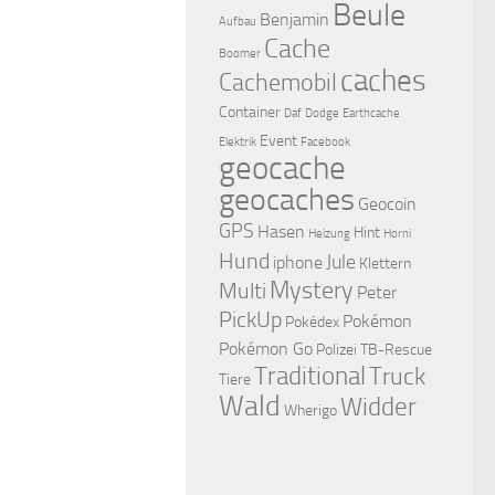
Beule
Benjamin
Aufbau
Cache
Boomer
caches
Cachemobil
Container
Daf
Dodge
Earthcache
Event
Elektrik
Facebook
geocache
geocaches
Geocoin
GPS
Hasen
Hint
Heizung
Horni
Hund
Jule
iphone
Klettern
Mystery
Multi
Peter
PickUp
Pokémon
Pokédex
Pokémon Go
Polizei
TB-Rescue
Traditional
Truck
Tiere
Wald
Widder
Wherigo