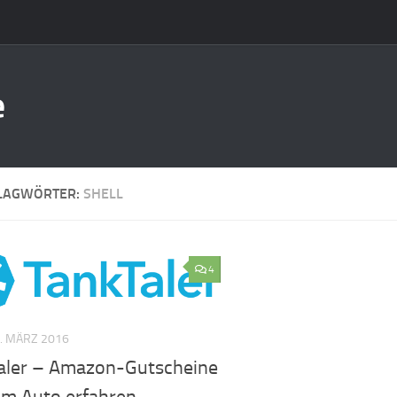
e
LAGWÖRTER:
SHELL
4
. MÄRZ 2016
aler – Amazon-Gutscheine