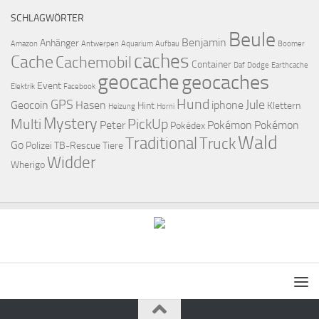
SCHLAGWÖRTER
Beule
Benjamin
Anhänger
Amazon
Antwerpen
Aquarium
Aufbau
Boomer
caches
Cache
Cachemobil
Container
Daf
Dodge
Earthcache
geocache
geocaches
Event
Elektrik
Facebook
Hund
GPS
Jule
Geocoin
Hasen
iphone
Hint
Klettern
Heizung
Horni
Mystery
Multi
PickUp
Peter
Pokémon
Pokémon
Pokédex
Wald
Traditional
Truck
Go
Polizei
TB-Rescue
Tiere
Widder
Wherigo