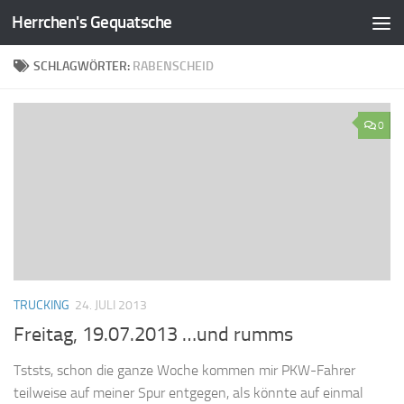
Herrchen's Gequatsche
Zum Inhalt springen
SCHLAGWÖRTER:
RABENSCHEID
0
TRUCKING
24. JULI 2013
Freitag, 19.07.2013 …und rumms
Tststs, schon die ganze Woche kommen mir PKW-Fahrer
teilweise auf meiner Spur entgegen, als könnte auf einmal