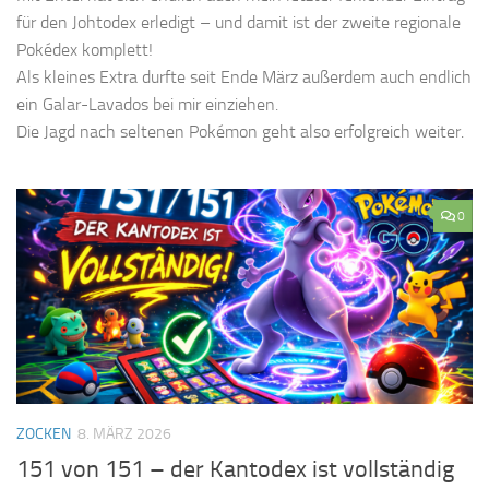
für den Johtodex erledigt – und damit ist der zweite regionale
Pokédex komplett!
Als kleines Extra durfte seit Ende März außerdem auch endlich
ein Galar-Lavados bei mir einziehen.
Die Jagd nach seltenen Pokémon geht also erfolgreich weiter.
0
ZOCKEN
8. MÄRZ 2026
151 von 151 – der Kantodex ist vollständig