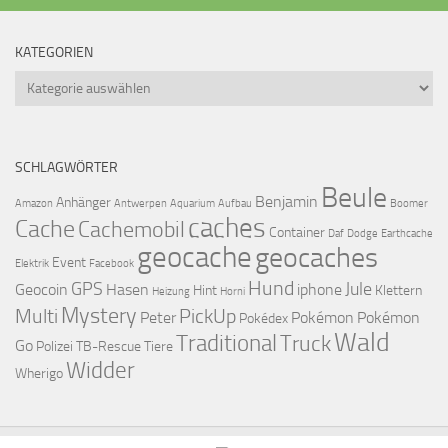
KATEGORIEN
Kategorien
SCHLAGWÖRTER
Beule
Benjamin
Anhänger
Amazon
Antwerpen
Aquarium
Aufbau
Boomer
caches
Cache
Cachemobil
Container
Daf
Dodge
Earthcache
geocache
geocaches
Event
Elektrik
Facebook
Hund
GPS
Jule
Geocoin
Hasen
iphone
Hint
Klettern
Heizung
Horni
Mystery
Multi
PickUp
Peter
Pokémon
Pokémon
Pokédex
Wald
Traditional
Truck
Go
Polizei
TB-Rescue
Tiere
Widder
Wherigo