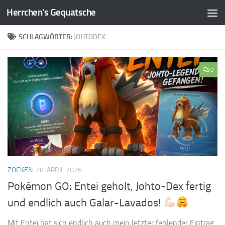
Herrchen's Gequatsche
Zum Inhalt springen
SCHLAGWÖRTER:
JOHTODEX
0
ZOCKEN
28. APRIL 2026
Pokémon GO: Entei geholt, Johto-Dex fertig
und endlich auch Galar-Lavados!
Mit Entei hat sich endlich auch mein letzter fehlender Eintrag