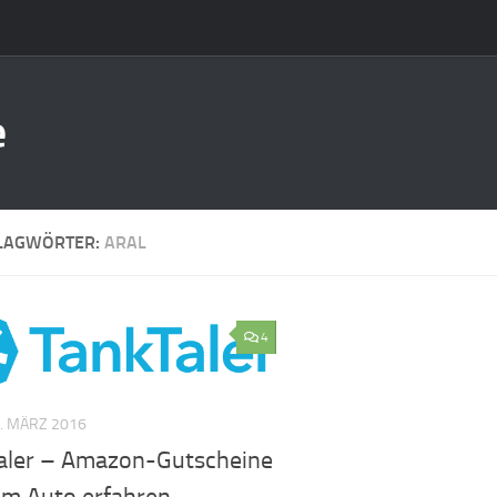
e
LAGWÖRTER:
ARAL
4
. MÄRZ 2016
aler – Amazon-Gutscheine