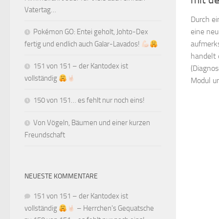
mit d
Vatertag…
Durch ei
eine neu
Pokémon GO: Entei geholt, Johto-Dex
aufmerks
fertig und endlich auch Galar-Lavados!
handelt 
151 von 151 – der Kantodex ist
(Diagnos
vollständig
Modul un
150 von 151… es fehlt nur noch eins!
Von Vögeln, Bäumen und einer kurzen
Freundschaft
NEUESTE KOMMENTARE
151 von 151 – der Kantodex ist
vollständig
– Herrchen's Gequatsche