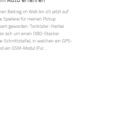
em Auto erfahren
nen Beitrag im Web bin ich jetzt auf
e Spielerei für meinen Pickup
am geworden: Tanktaler. Hierbei
es sich um einen OBD-Stecker
e-Schnittstelle), in welchen ein GPS-
d ein GSM-Modul (Für...