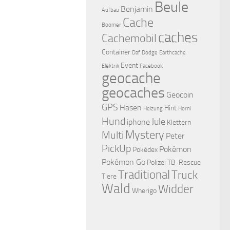
Beule
Benjamin
Aufbau
Cache
Boomer
caches
Cachemobil
Container
Daf
Dodge
Earthcache
Event
Elektrik
Facebook
geocache
geocaches
Geocoin
GPS
Hasen
Hint
Heizung
Horni
Hund
Jule
iphone
Klettern
Mystery
Multi
Peter
PickUp
Pokémon
Pokédex
Pokémon Go
Polizei
TB-Rescue
Traditional
Truck
Tiere
Wald
Widder
Wherigo