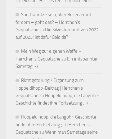
zu
150 von 151… es fehlt nur noch eins!
Sportschütze sein, aber Böllerverbot
fordern – geht das? – Herrchen's
Gequatsche
zu
Die Silvesternacht von 2022
auf 2023! Ist dafür Geld da?
Mein Weg zur eigenen Waffe –
Herrchen's Gequatsche
zu
Ein entspannter
Samstag :-)
Richtigstellung / Ergänzung zum
Hoppeldihopp-Beitrag | Herrchen's
Gequatsche
zu
Hoppeldihopp, die Langohr-
Geschichte findet ihre Fortsetzung ;-)
Hoppeldihopp, die Langohr-Geschichte
findet ihre Fortsetzung ;-) | Herrchen's
Gequatsche
zu
Wenn man Samstags seine