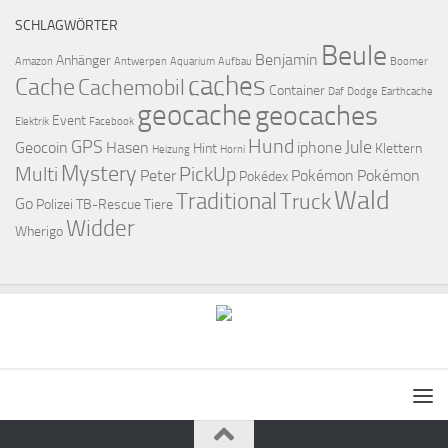
SCHLAGWÖRTER
Beule
Benjamin
Anhänger
Amazon
Antwerpen
Aquarium
Aufbau
Boomer
caches
Cache
Cachemobil
Container
Daf
Dodge
Earthcache
geocache
geocaches
Event
Elektrik
Facebook
Hund
GPS
Jule
Geocoin
Hasen
iphone
Hint
Klettern
Heizung
Horni
Mystery
Multi
PickUp
Peter
Pokémon
Pokémon
Pokédex
Wald
Traditional
Truck
Go
Polizei
TB-Rescue
Tiere
Widder
Wherigo