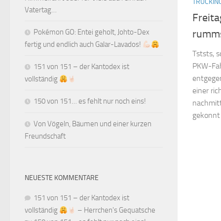
TRUCKIN
Vatertag…
Freit
rumm
Pokémon GO: Entei geholt, Johto-Dex
fertig und endlich auch Galar-Lavados!
Tststs,
PKW-Fahr
151 von 151 – der Kantodex ist
entgegen
vollständig
einer ric
150 von 151… es fehlt nur noch eins!
nachmitt
gekonnt 
Von Vögeln, Bäumen und einer kurzen
Freundschaft
NEUESTE KOMMENTARE
151 von 151 – der Kantodex ist
vollständig
– Herrchen's Gequatsche