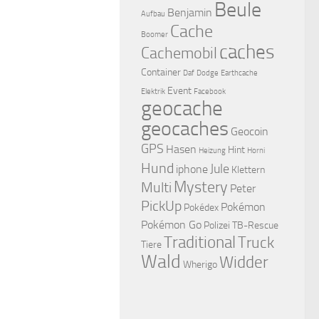
Beule
Benjamin
Aufbau
Cache
Boomer
caches
Cachemobil
Container
Daf
Dodge
Earthcache
Event
Elektrik
Facebook
geocache
geocaches
Geocoin
GPS
Hasen
Hint
Heizung
Horni
Hund
Jule
iphone
Klettern
Mystery
Multi
Peter
PickUp
Pokémon
Pokédex
Pokémon Go
Polizei
TB-Rescue
Traditional
Truck
Tiere
Wald
Widder
Wherigo