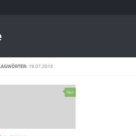
e
LAGWÖRTER:
19.07.2013
0