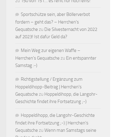
zu
150 von 151… es fehlt nur noch eins!
Sportschütze sein, aber Böllerverbot
fordern – geht das? – Herrchen's
Gequatsche
zu
Die Silvesternacht von 2022
auf 2023! Ist dafür Geld da?
Mein Weg zur eigenen Waffe –
Herrchen's Gequatsche
zu
Ein entspannter
Samstag :-)
Richtigstellung / Ergänzung zum
Hoppeldihopp-Beitrag | Herrchen's
Gequatsche
zu
Hoppeldihopp, die Langohr-
Geschichte findet ihre Fortsetzung ;-)
Hoppeldihopp, die Langohr-Geschichte
findet ihre Fortsetzung ;-) | Herrchen's
Gequatsche
zu
Wenn man Samstags seine